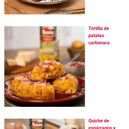
Tortilla de
patatas
carbonara
Quiche de
espárragos y