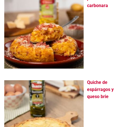
carbonara
Quiche de
espárragos y
queso brie