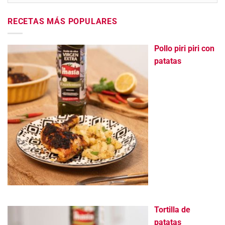
RECETAS MÁS POPULARES
Pollo piri piri con
patatas
Tortilla de
patatas