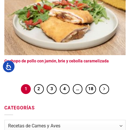
Cachopo de pollo con jamón, brie y cebolla caramelizada
1
2
3
4
…
18
CATEGORÍAS
Categorías