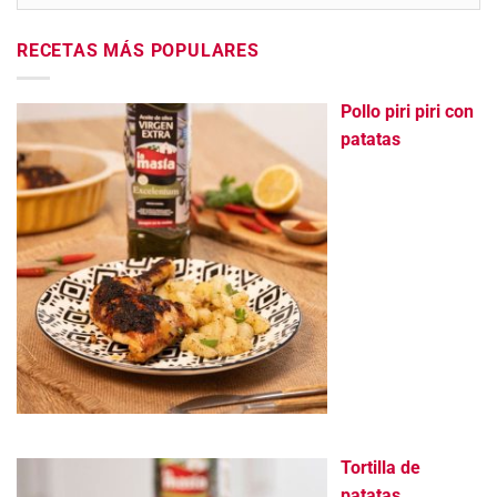
RECETAS MÁS POPULARES
Pollo piri piri con
patatas
Tortilla de
patatas