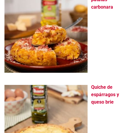
carbonara
Quiche de
espárragos y
queso brie