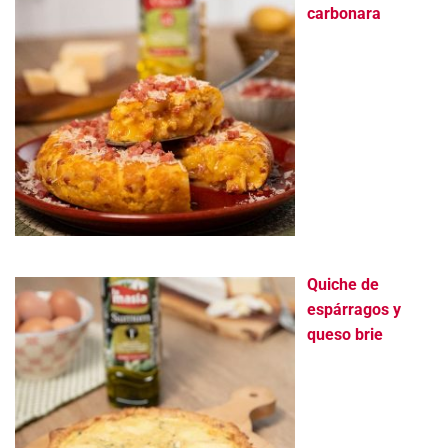
carbonara
Quiche de
espárragos y
queso brie