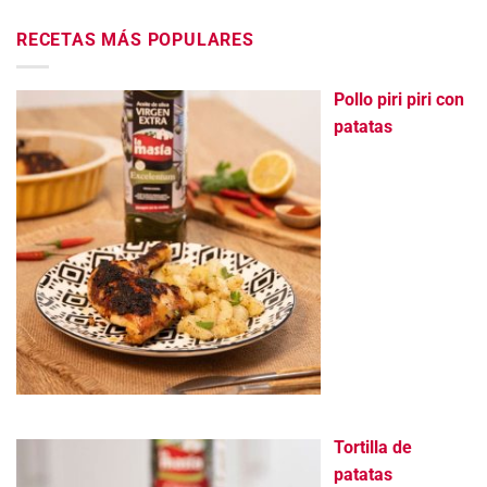
RECETAS MÁS POPULARES
Pollo piri piri con
patatas
Tortilla de
patatas