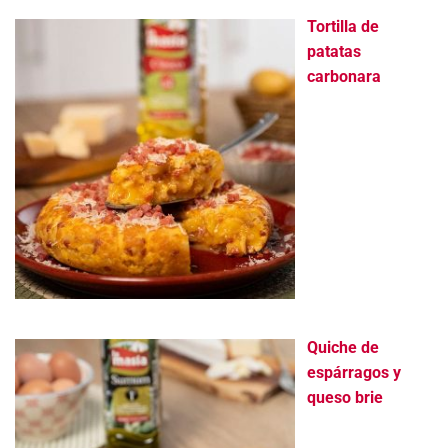
Tortilla de
patatas
carbonara
Quiche de
espárragos y
queso brie