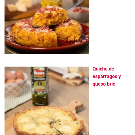
Quiche de
espárragos y
queso brie