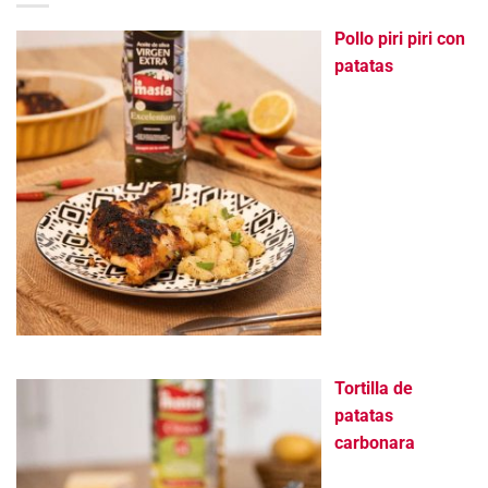
Pollo piri piri con
patatas
Tortilla de
patatas
carbonara