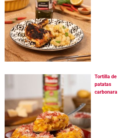
Tortilla de
patatas
carbonara