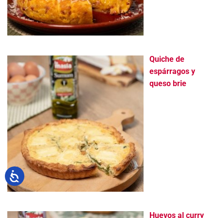
Quiche de
espárragos y
queso brie
Huevos al curry