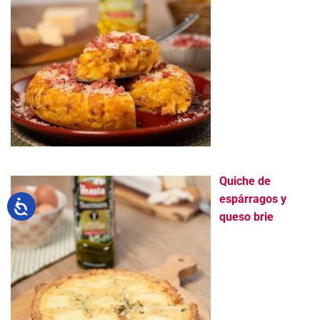
Quiche de
espárragos y
queso brie