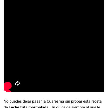
No puedes dejar pasar la Cuaresma sin probar esta receta
de
Leche frita marmolada.
Un dulce de siempre al que le