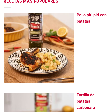
RECETAS MÁS POPULARES
Pollo piri piri con
patatas
Tortilla de
patatas
carbonara