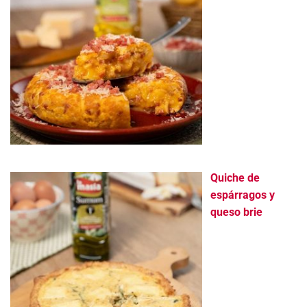
Quiche de
espárragos y
queso brie