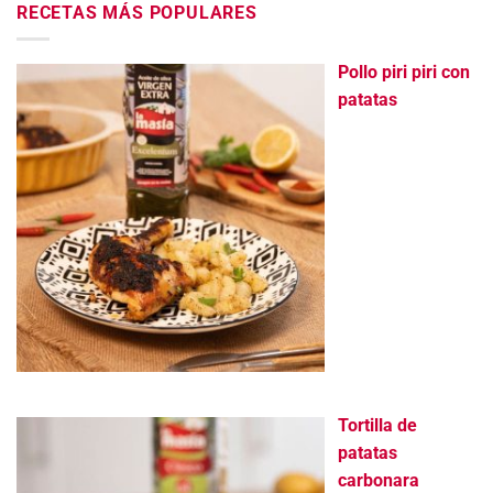
RECETAS MÁS POPULARES
Pollo piri piri con
patatas
Tortilla de
patatas
carbonara