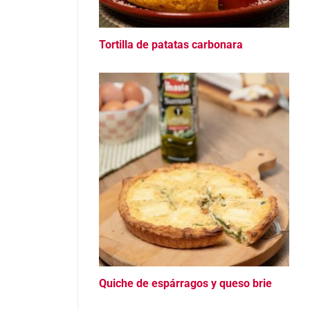
Tortilla de patatas carbonara
Quiche de espárragos y queso brie