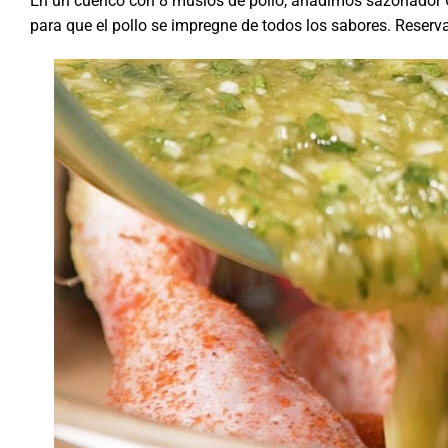
En un cuenco con 8 muslos de pollo, añadimos sazonador C
para que el pollo se impregne de todos los sabores. Reser