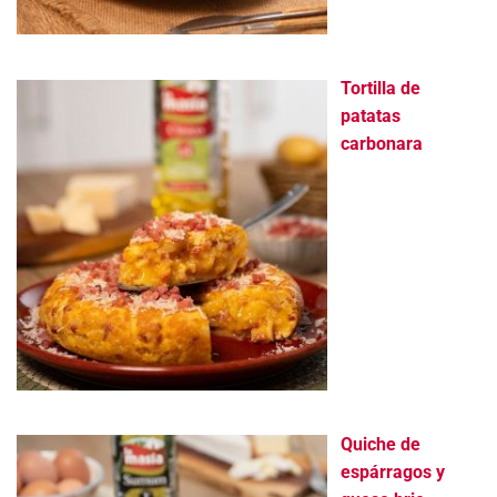
Tortilla de
patatas
carbonara
Quiche de
espárragos y