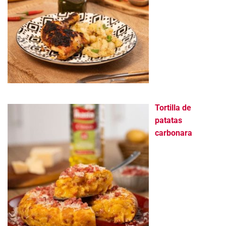
Tortilla de
patatas
carbonara