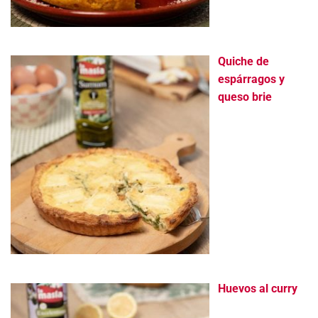
Quiche de
espárragos y
queso brie
Huevos al curry