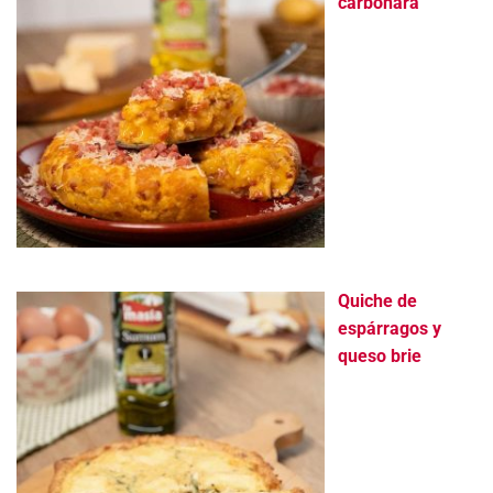
carbonara
Quiche de
espárragos y
queso brie