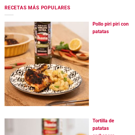
RECETAS MÁS POPULARES
Pollo piri piri con
patatas
Tortilla de
patatas