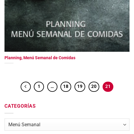
Planning, Menú Semanal de Comidas
1
…
18
19
20
21
CATEGORÍAS
Categorías