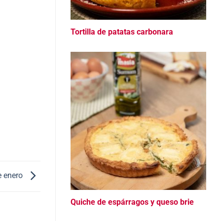
Tortilla de patatas carbonara
e enero
Quiche de espárragos y queso brie