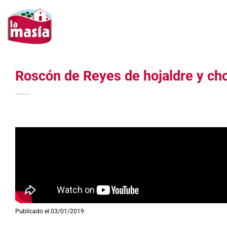
Saltar
al
contenido
Roscón de Reyes de hojaldre y ch
Publicado el 03/01/2019