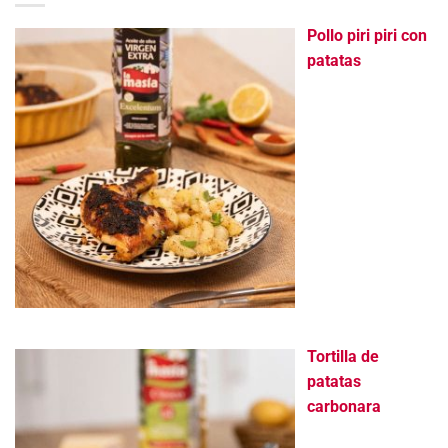
Pollo piri piri con
patatas
Tortilla de
patatas
carbonara