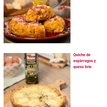
Quiche de
espárragos y
queso brie