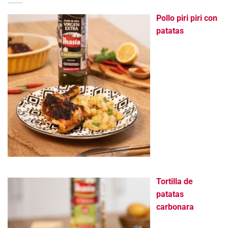
Pollo piri piri con
patatas
Tortilla de
patatas
carbonara