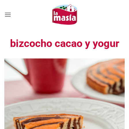
Saltar
al
contenido
bizcocho cacao y yogur