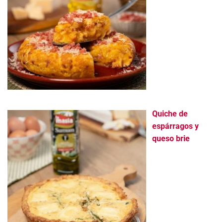
Quiche de
espárragos y
queso brie