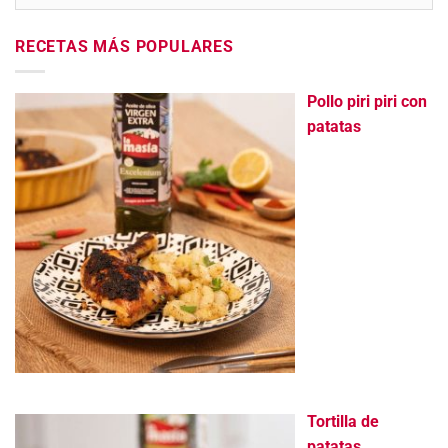
RECETAS MÁS POPULARES
Pollo piri piri con
patatas
Tortilla de
patatas