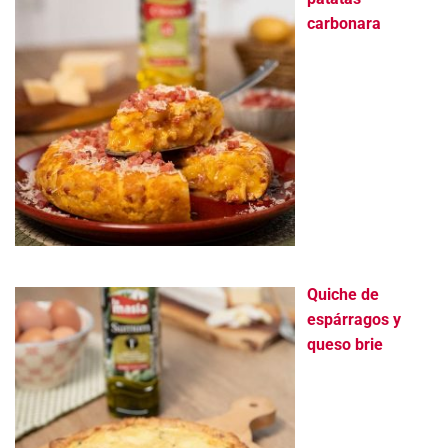
carbonara
Quiche de
espárragos y
queso brie