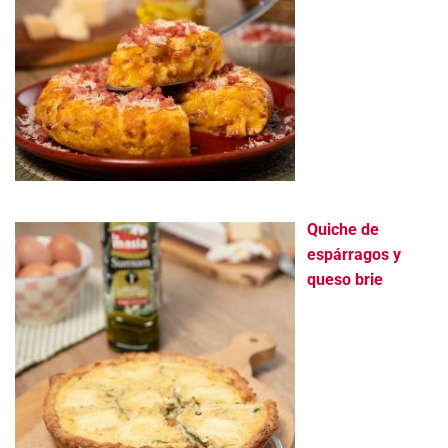
Quiche de
espárragos y
queso brie