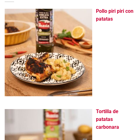
Pollo piri piri con
patatas
Tortilla de
patatas
carbonara