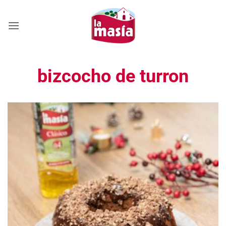
Saltar
al
contenido
bizcocho de turron