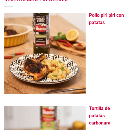
Pollo piri piri con
patatas
Tortilla de
patatas
carbonara