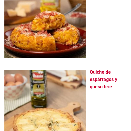
Quiche de
espárragos y
queso brie