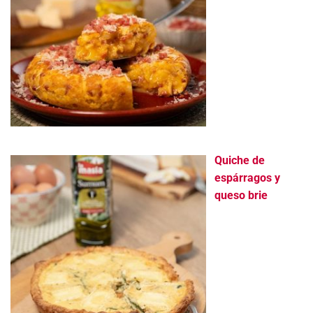
Quiche de
espárragos y
queso brie