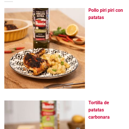
Pollo piri piri con
patatas
Tortilla de
patatas
carbonara