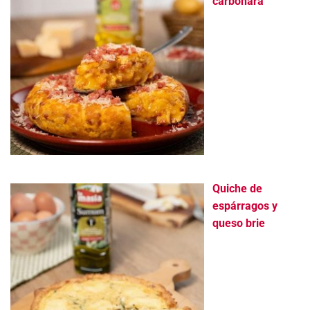
carbonara
Quiche de
espárragos y
queso brie