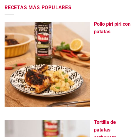
RECETAS MÁS POPULARES
Pollo piri piri con
patatas
Tortilla de
patatas