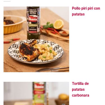
Pollo piri piri con
patatas
Tortilla de
patatas
carbonara