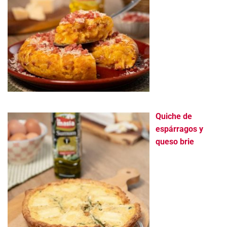
Quiche de
espárragos y
queso brie