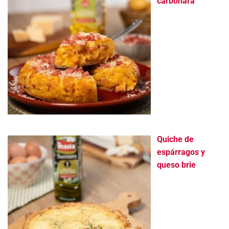
carbonara
Quiche de
espárragos y
queso brie