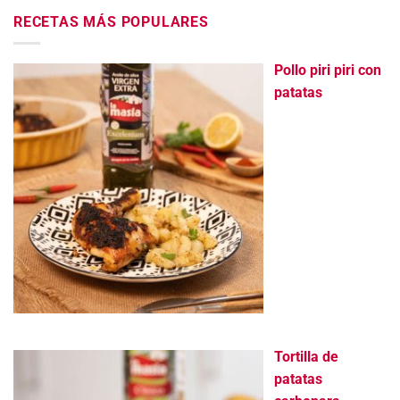
RECETAS MÁS POPULARES
Pollo piri piri con
patatas
Tortilla de
patatas