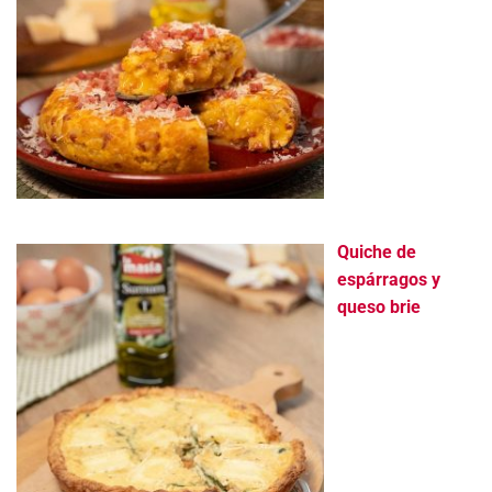
Quiche de
espárragos y
queso brie