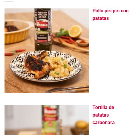
Pollo piri piri con
patatas
Tortilla de
patatas
carbonara