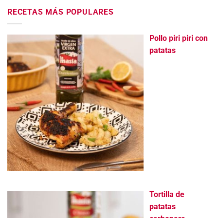
RECETAS MÁS POPULARES
Pollo piri piri con
patatas
Tortilla de
patatas