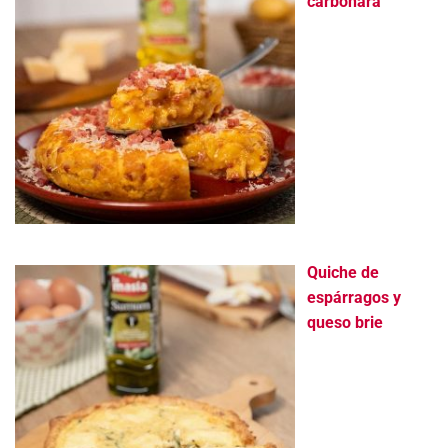
carbonara
Quiche de
espárragos y
queso brie