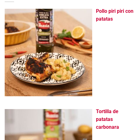
Pollo piri piri con
patatas
Tortilla de
patatas
carbonara