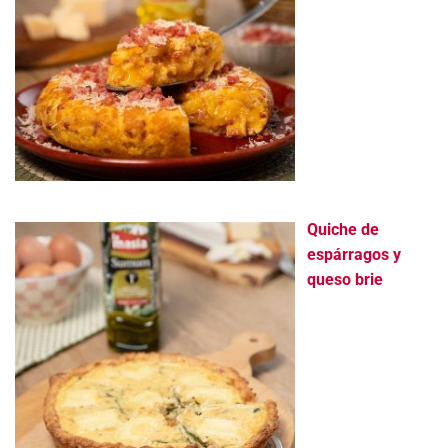
Quiche de
espárragos y
queso brie