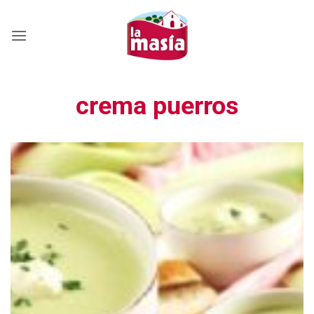
Saltar
al
contenido
crema puerros