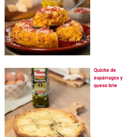
Quiche de
espárragos y
queso brie