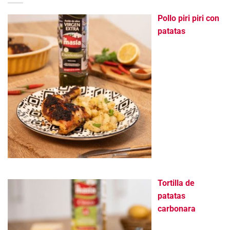
Pollo piri piri con
patatas
Tortilla de
patatas
carbonara