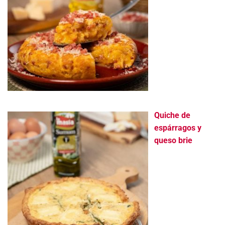
Quiche de
espárragos y
queso brie