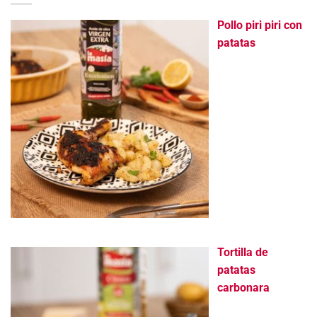
Pollo piri piri con
patatas
Tortilla de
patatas
carbonara