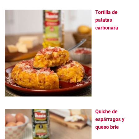
Tortilla de
patatas
carbonara
Quiche de
espárragos y
queso brie