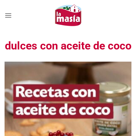
Saltar
al
contenido
dulces con aceite de coco