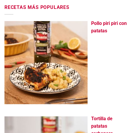
RECETAS MÁS POPULARES
Pollo piri piri con
patatas
Tortilla de
patatas