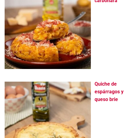
carbonara
Quiche de
espárragos y
queso brie