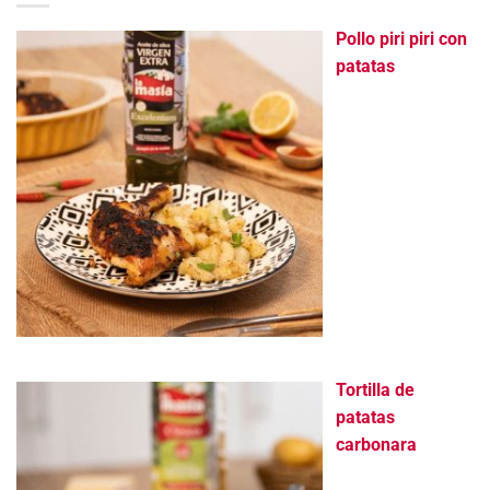
Pollo piri piri con
patatas
Tortilla de
patatas
carbonara