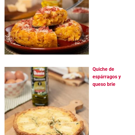
Quiche de
espárragos y
queso brie