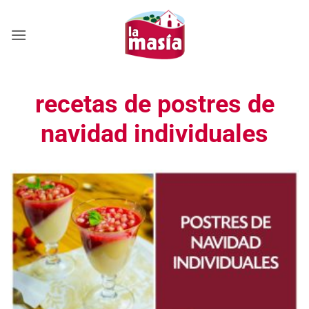
Saltar
al
contenido
recetas de postres de
navidad individuales