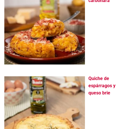
carbonara
Quiche de
espárragos y
queso brie