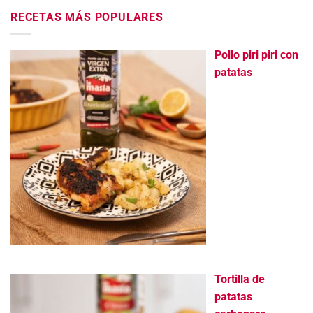
RECETAS MÁS POPULARES
Pollo piri piri con
patatas
Tortilla de
patatas