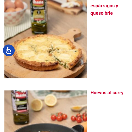
espárragos y
queso brie
Huevos al curry