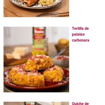
Tortilla de
patatas
carbonara
Quiche de