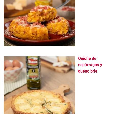
Quiche de
espárragos y
queso brie