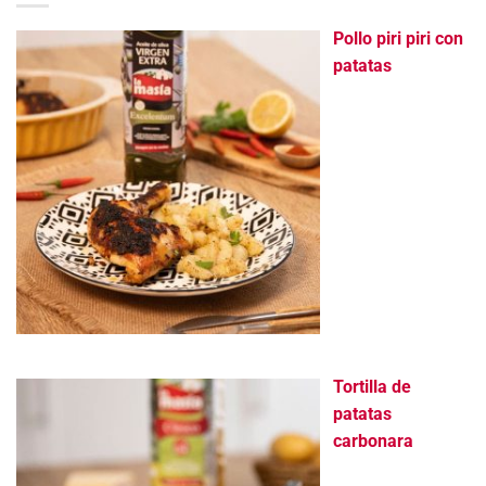
Pollo piri piri con
patatas
Tortilla de
patatas
carbonara