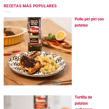
RECETAS MÁS POPULARES
Pollo piri piri con
patatas
Tortilla de
patatas