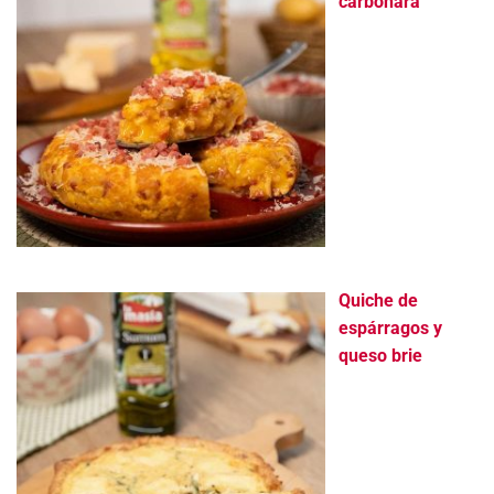
carbonara
Quiche de
espárragos y
queso brie