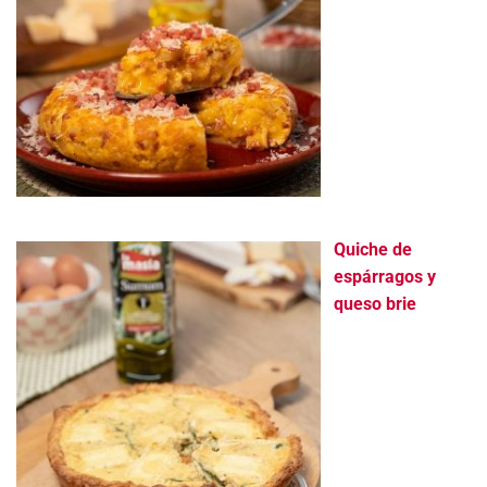
Quiche de
espárragos y
queso brie