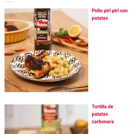
Pollo piri piri con
patatas
Tortilla de
patatas
carbonara