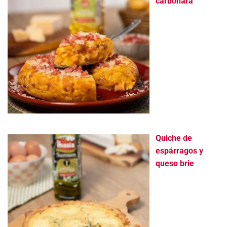
carbonara
Quiche de
espárragos y
queso brie