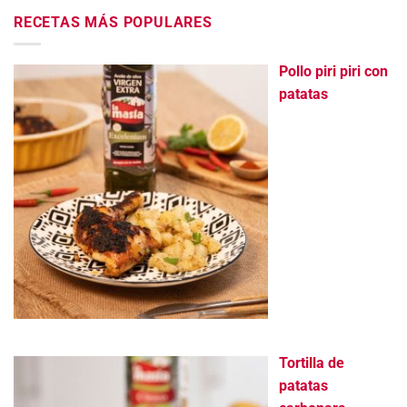
RECETAS MÁS POPULARES
Pollo piri piri con
patatas
Tortilla de
patatas