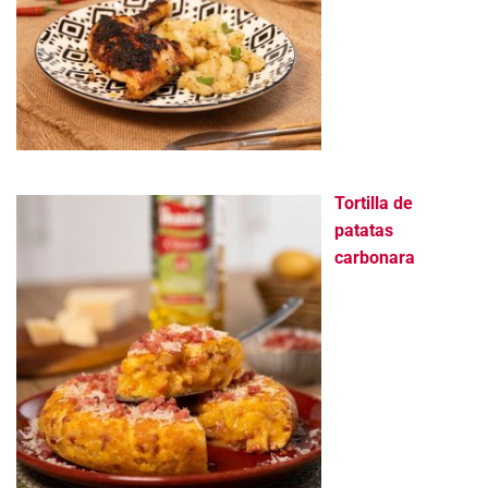
Tortilla de
patatas
carbonara