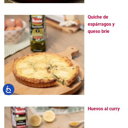
Quiche de
espárragos y
queso brie
Huevos al curry