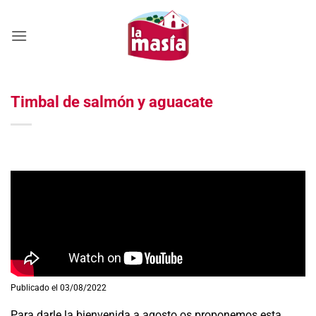
Saltar
al
contenido
Timbal de salmón y aguacate
Publicado el 03/08/2022
Para darle la bienvenida a agosto os proponemos esta