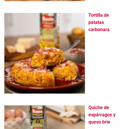
Tortilla de
patatas
carbonara
Quiche de
espárragos y
queso brie