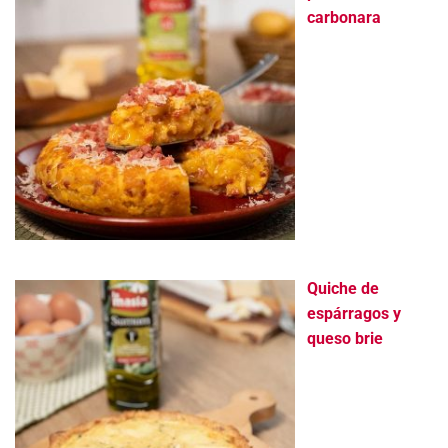
carbonara
Quiche de
espárragos y
queso brie