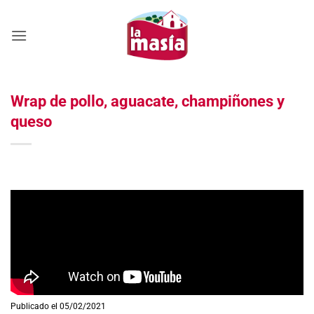
Saltar
al
contenido
Wrap de pollo, aguacate, champiñones y
queso
Publicado el 05/02/2021