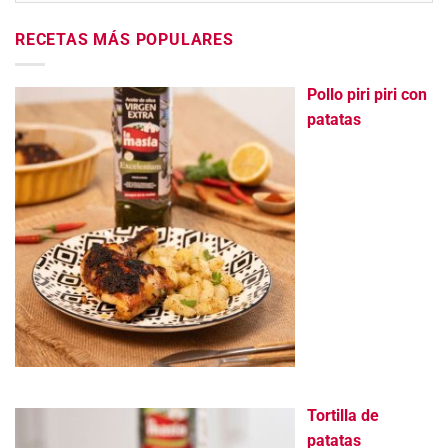
RECETAS MÁS POPULARES
Pollo piri piri con
patatas
Tortilla de
patatas