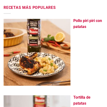
RECETAS MÁS POPULARES
Pollo piri piri con
patatas
Tortilla de
patatas