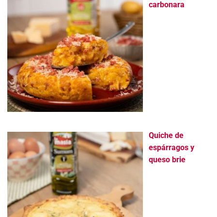
carbonara
Quiche de
espárragos y
queso brie