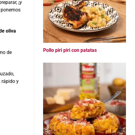
reparar, ¡y
lo ponemos
de oliva
Pollo piri piri con patatas
umo de
nuzado,
 rápido y