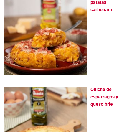
patatas
carbonara
Quiche de
espárragos y
queso brie