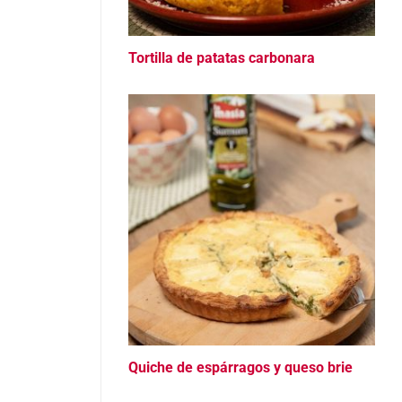
Tortilla de patatas carbonara
Quiche de espárragos y queso brie