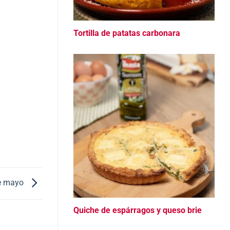
Tortilla de patatas carbonara
de mayo
Quiche de espárragos y queso brie