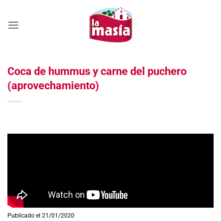
Saltar
al
contenido
Coca de hummus y carne del puchero
(aprovechamiento)
Publicado el 21/01/2020