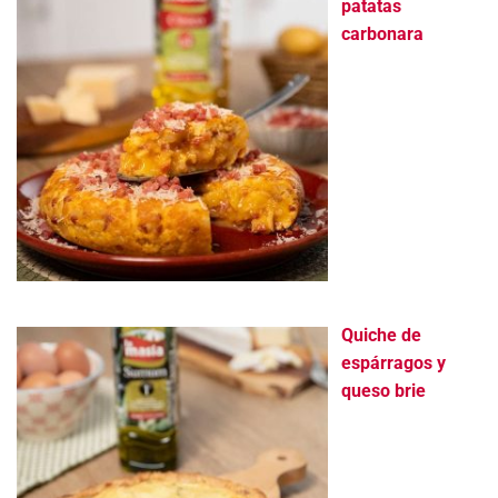
patatas
carbonara
Quiche de
espárragos y
queso brie