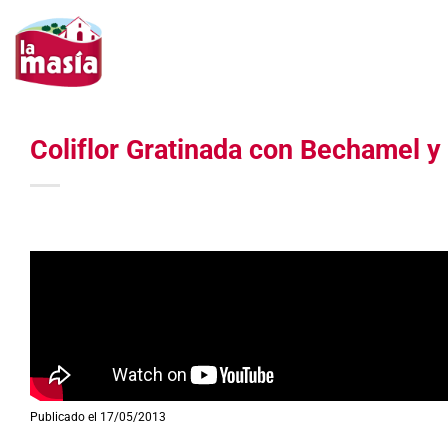
Saltar
al
contenido
Coliflor Gratinada con Bechamel 
Publicado el 17/05/2013