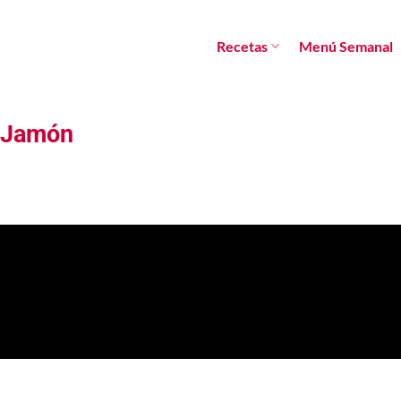
Recetas
Menú Semanal
y Jamón