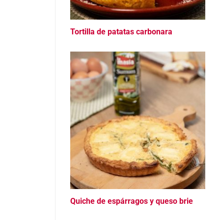
Tortilla de patatas carbonara
Quiche de espárragos y queso brie