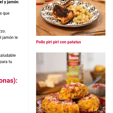
el y jamón
.
as que
rzo.
l jamón le
Pollo piri piri con patatas
saludable
 para tu
onas):