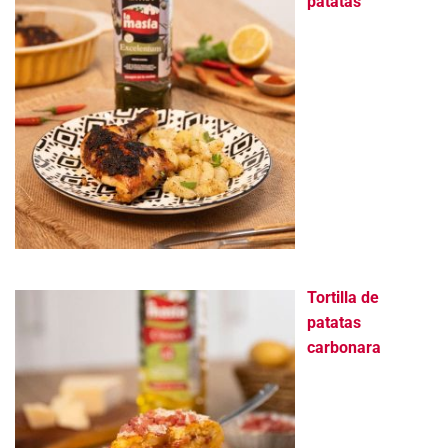
patatas
Tortilla de
patatas
carbonara