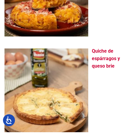
Quiche de
espárragos y
queso brie