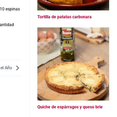
 10 espinas
Tortilla de patatas carbonara
cantidad
 el Año
Quiche de espárragos y queso brie