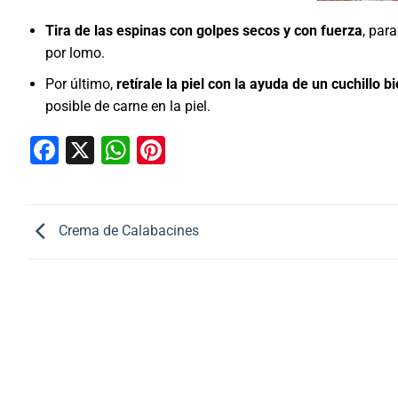
Tira de las espinas con golpes secos y con fuerza
, par
por lomo.
Por último,
retírale la piel con la ayuda de un cuchillo b
posible de carne en la piel.
Facebook
X
WhatsApp
Pinterest
Crema de Calabacines