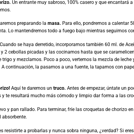
rizo.
Un entrante muy sabroso, 100% casero y que encantará a
emos.
zaremos preparando la
masa.
Para ello, pondremos a calentar
50
enta. Lo mantendremos todo a fuego bajo mientras seguimos con
 Cuando se haya derretido, incorporamos también 60 ml. de Acei
y 2 cebollas picadas y las cocinamos hasta que se caramelicen
 trigo y mezclamos. Poco a poco, vertemos la mezcla de leche 
 A continuación, la pasamos a una fuente, la tapamos con papel
rizo!
Aquí te daremos un
truco.
Antes de empezar, úntate un po
as y te resultará mucho más cómodo y limpio dar forma a las cro
evo y pan rallado. Para terminar, fríe las croquetas de chorizo 
l absorbente.
 resistirte a probarlas y nunca sobra ninguna, ¿verdad? Si eres