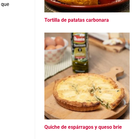
a que
Tortilla de patatas carbonara
Quiche de espárragos y queso brie