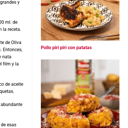
 grandes y
0 ml. de
 la receta.
te de Oliva
Pollo piri piri con patatas
. Entonces,
y nata
 film y la
co de aceite
quetas.
en abundante
 de esas